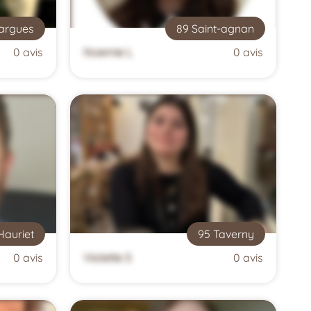
argues
89 Saint-agnan
0 avis
Noemie L
0 avis
Hauriet
95 Taverny
0 avis
Violette S
0 avis