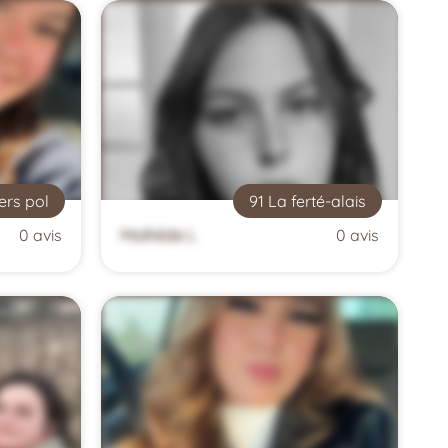
lers pol
91 La ferté-alais
0 avis
Mathilde L
0 avis