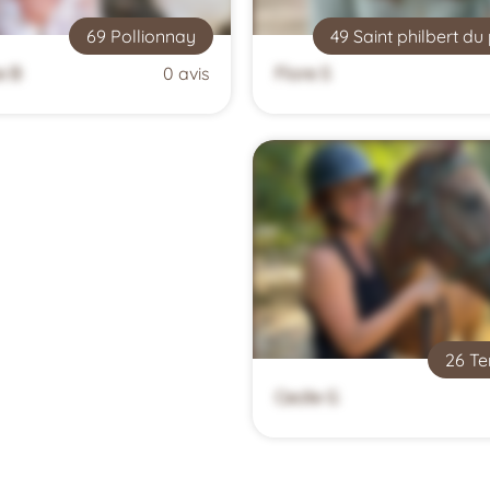
69 Pollionnay
49 Saint philbert du
e B
0 avis
Flore S
26 Te
Cecile G