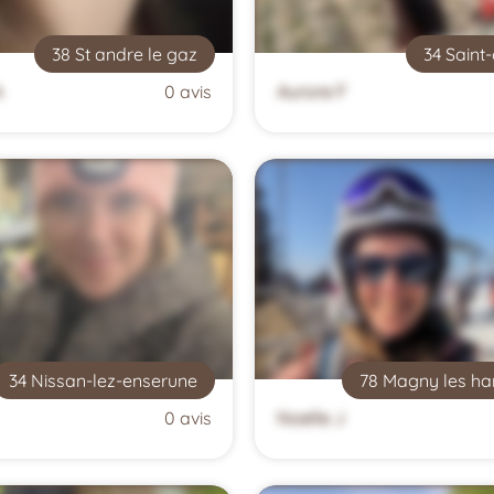
38 St andre le gaz
34 Saint-
A
0 avis
Aurore F
34 Nissan-lez-enserune
78 Magny les h
0 avis
Noelle J