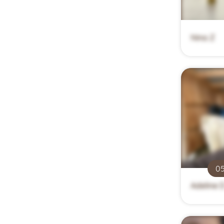
Nina Z
05
Adeline 