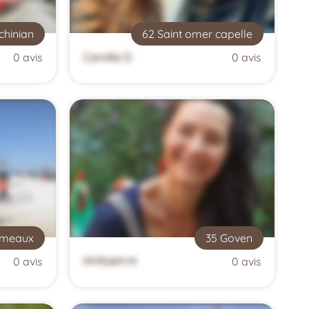
chinian
62 Saint omer capelle
0 avis
Camille D
0 avis
ameaux
35 Goven
0 avis
MYRIAM M
0 avis