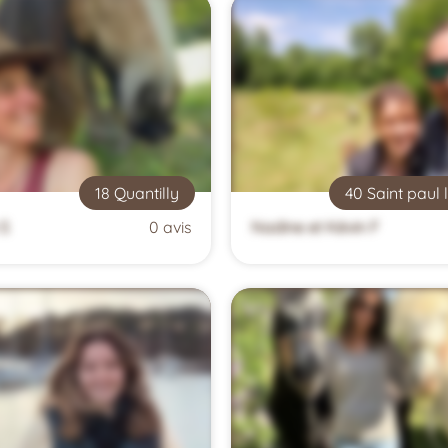
18 Quantilly
40 Saint paul 
 S
0 avis
Nadine et Kévin F