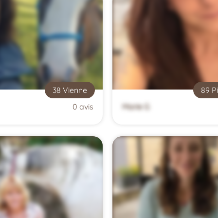
38 Vienne
89 P
0 avis
Marie G