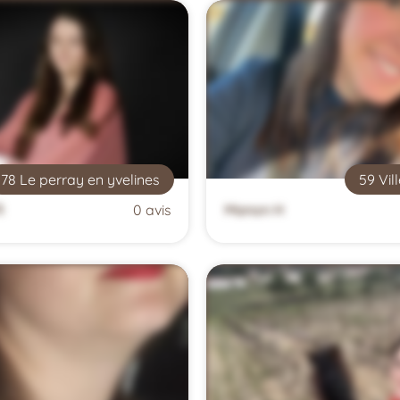
78 Le perray en yvelines
59 Vil
R
0 avis
Manon H