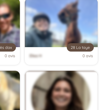
lès dax
28 La taye
0 avis
Elisa H
0 avis