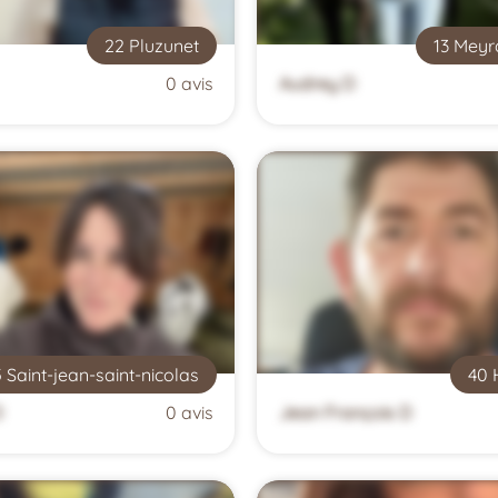
22 Pluzunet
13 Meyr
0 avis
Audrey D
 Saint-jean-saint-nicolas
40 
D
0 avis
Jean François D