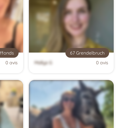
iffonds
67 Grendelbruch
0 avis
Maïlys G
0 avis