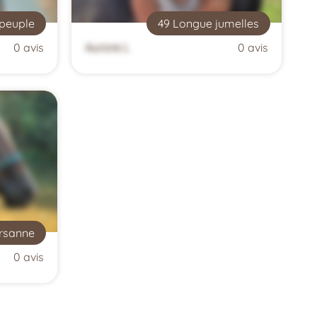
 peuple
49 Longue jumelles
0 avis
Aurore L
0 avis
rsanne
0 avis