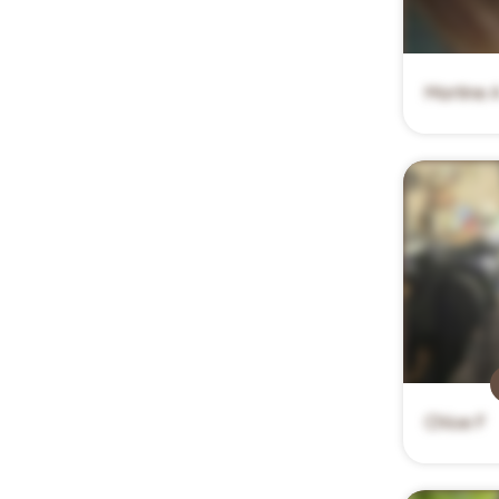
Martine 
Chloe F