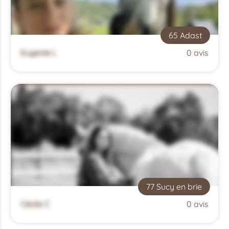
65 Adast
Eugenie L
0 avis
77 Sucy en brie
Cécile C
0 avis