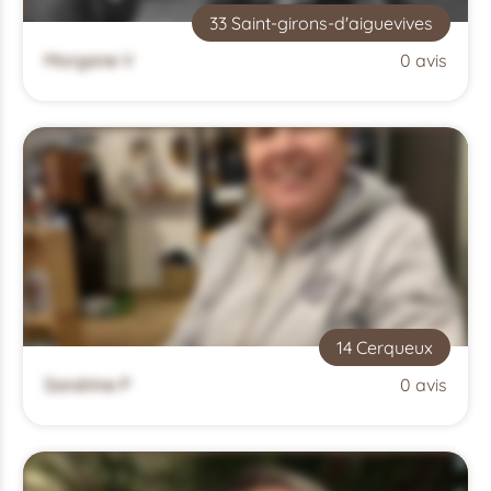
33 Saint-girons-d'aiguevives
Morgane V
0 avis
14 Cerqueux
Sandrine P
0 avis