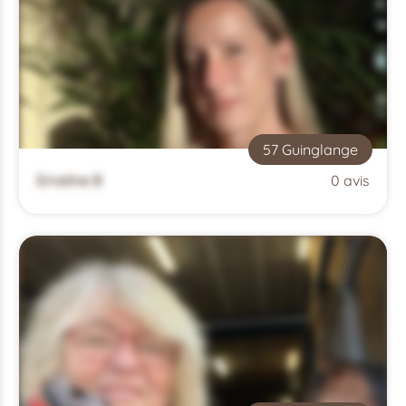
57 Guinglange
Emeline B
0 avis