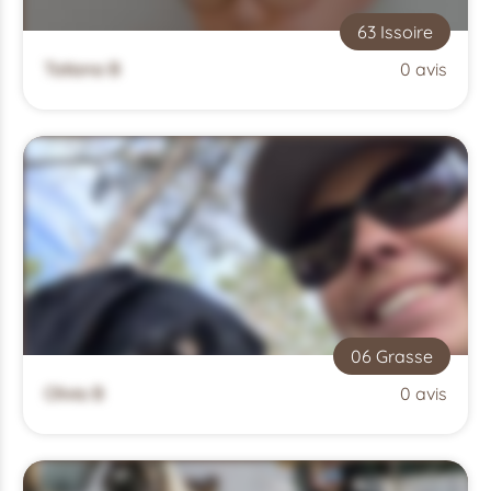
63 Issoire
Tatiana B
0 avis
06 Grasse
Olivia B
0 avis