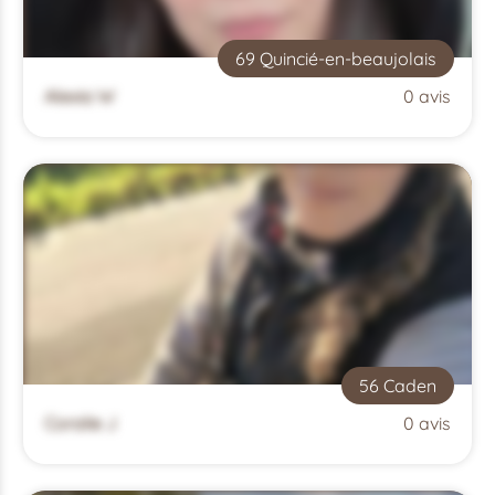
69 Quincié-en-beaujolais
Alexia W
0 avis
56 Caden
Coralie J
0 avis