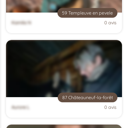
59 Templeuve en pevele
Kamila N
0 avis
87 Châteauneuf-la-forêt
Aurore L
0 avis