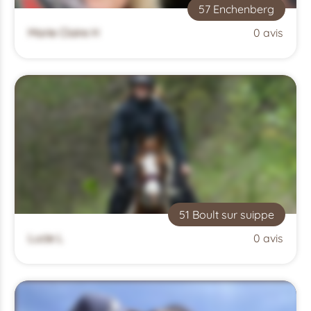
57 Enchenberg
Marie Claire H
0 avis
51 Boult sur suippe
Lucie L
0 avis