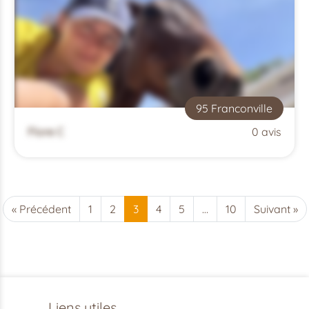
95 Franconville
Flore C
0 avis
« Précédent
1
2
3
4
5
…
10
Suivant »
Liens utiles