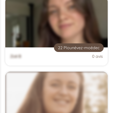
22 Plounévez-moëdec
Zoé B
0 avis