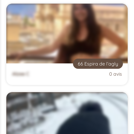
66 Espira de l’agly
Alizee C
0 avis