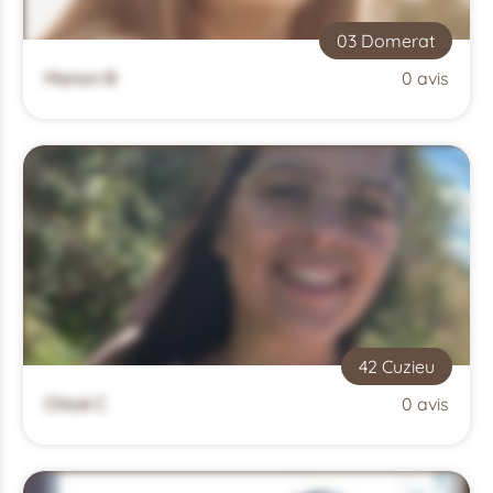
03 Domerat
Manon B
0 avis
42 Cuzieu
Chloé C
0 avis