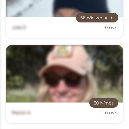
68 Wintzenheim
Julia D
0 avis
30 Nîmes
Marion A
0 avis