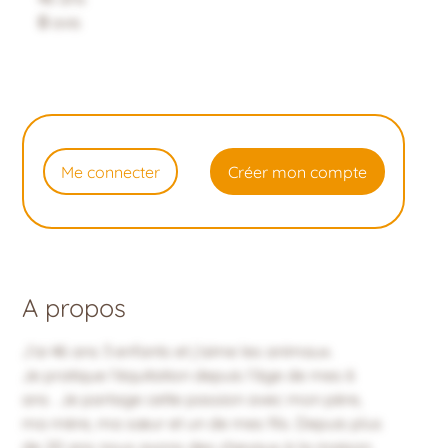
0
avis
Me connecter
Créer mon compte
A propos
J’ai 46 ans 3 enfants et j’aime les animaux.
Je pratique l’équitation depuis l’âge de mes 6
ans . Je partage cette passion avec mon père,
ma mère, ma sœur et un de mes fils. Depuis plus
de 20 ans nous avons des chevaux à la maison.