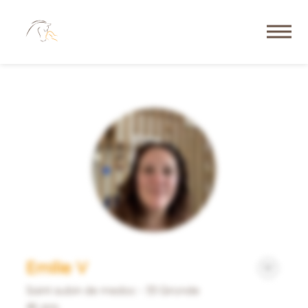
Emilie V
Saint aubin de medoc - 33 Gironde
46 ans