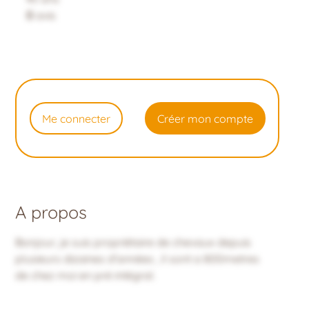
0
avis
Me connecter
Créer mon compte
A propos
Bonjour, je suis propriétaire de chevaux depuis
plusieurs dizaines d'années , il sont a 800metres
de chez moi en pré intégral.