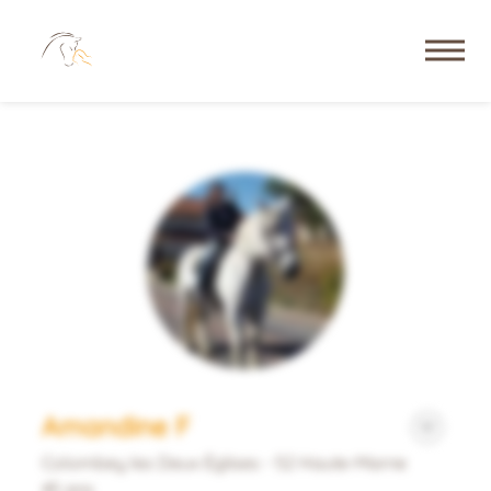
Amandine F
Colombey les Deux Églises - 52 Haute-Marne
45 ans